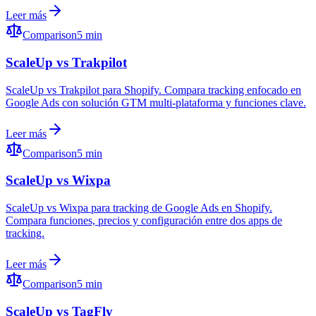
Leer más
Comparison
5 min
ScaleUp vs Trakpilot
ScaleUp vs Trakpilot para Shopify. Compara tracking enfocado en
Google Ads con solución GTM multi-plataforma y funciones clave.
Leer más
Comparison
5 min
ScaleUp vs Wixpa
ScaleUp vs Wixpa para tracking de Google Ads en Shopify.
Compara funciones, precios y configuración entre dos apps de
tracking.
Leer más
Comparison
5 min
ScaleUp vs TagFly