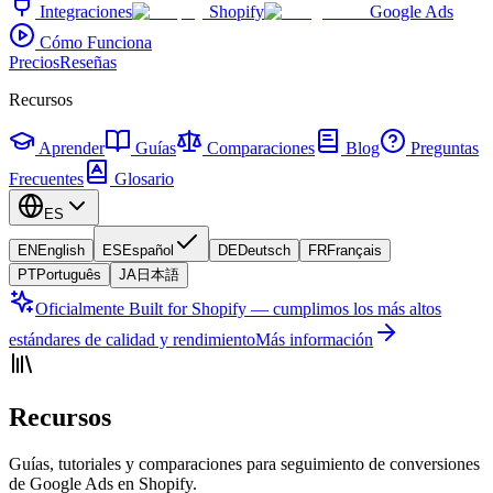
Integraciones
Shopify
Google Ads
Cómo Funciona
Precios
Reseñas
Recursos
Aprender
Guías
Comparaciones
Blog
Preguntas
Frecuentes
Glosario
ES
EN
English
ES
Español
DE
Deutsch
FR
Français
PT
Português
JA
日本語
Oficialmente Built for Shopify — cumplimos los más altos
estándares de calidad y rendimiento
Más información
Recursos
Guías, tutoriales y comparaciones para seguimiento de conversiones
de Google Ads en Shopify.