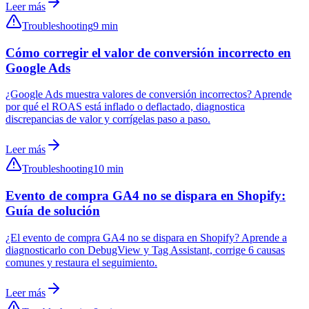
Leer más
Troubleshooting
9 min
Cómo corregir el valor de conversión incorrecto en
Google Ads
¿Google Ads muestra valores de conversión incorrectos? Aprende
por qué el ROAS está inflado o deflactado, diagnostica
discrepancias de valor y corrígelas paso a paso.
Leer más
Troubleshooting
10 min
Evento de compra GA4 no se dispara en Shopify:
Guía de solución
¿El evento de compra GA4 no se dispara en Shopify? Aprende a
diagnosticarlo con DebugView y Tag Assistant, corrige 6 causas
comunes y restaura el seguimiento.
Leer más