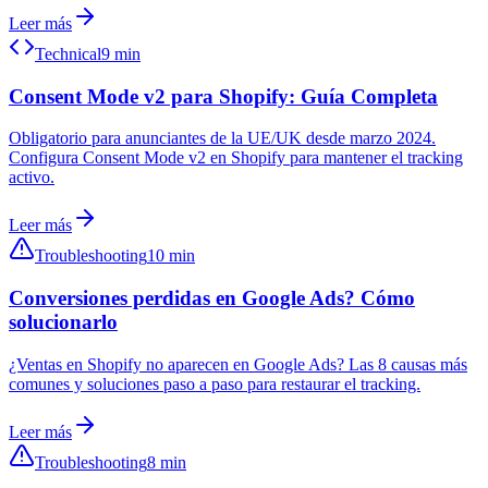
Leer más
Technical
9 min
Consent Mode v2 para Shopify: Guía Completa
Obligatorio para anunciantes de la UE/UK desde marzo 2024.
Configura Consent Mode v2 en Shopify para mantener el tracking
activo.
Leer más
Troubleshooting
10 min
Conversiones perdidas en Google Ads? Cómo
solucionarlo
¿Ventas en Shopify no aparecen en Google Ads? Las 8 causas más
comunes y soluciones paso a paso para restaurar el tracking.
Leer más
Troubleshooting
8 min