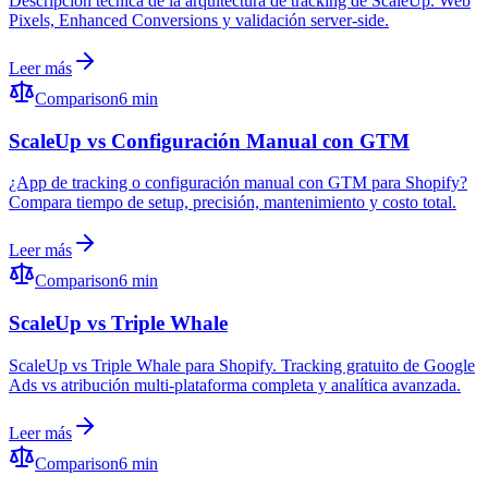
Descripción técnica de la arquitectura de tracking de ScaleUp. Web
Pixels, Enhanced Conversions y validación server-side.
Leer más
Comparison
6 min
ScaleUp vs Configuración Manual con GTM
¿App de tracking o configuración manual con GTM para Shopify?
Compara tiempo de setup, precisión, mantenimiento y costo total.
Leer más
Comparison
6 min
ScaleUp vs Triple Whale
ScaleUp vs Triple Whale para Shopify. Tracking gratuito de Google
Ads vs atribución multi-plataforma completa y analítica avanzada.
Leer más
Comparison
6 min