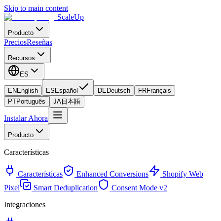
Skip to main content
ScaleUp
Producto
Precios
Reseñas
Recursos
ES
EN
English
ES
Español
DE
Deutsch
FR
Français
PT
Português
JA
日本語
Instalar Ahora
Producto
Características
Características
Enhanced Conversions
Shopify Web
Pixel
Smart Deduplication
Consent Mode v2
Integraciones