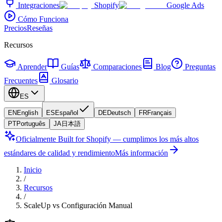
Integraciones
Shopify
Google Ads
Cómo Funciona
Precios
Reseñas
Recursos
Aprender
Guías
Comparaciones
Blog
Preguntas
Frecuentes
Glosario
ES
EN
English
ES
Español
DE
Deutsch
FR
Français
PT
Português
JA
日本語
Oficialmente Built for Shopify — cumplimos los más altos
estándares de calidad y rendimiento
Más información
Inicio
/
Recursos
/
ScaleUp vs Configuración Manual