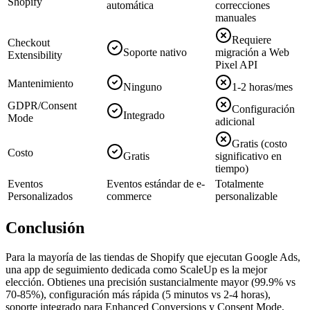
Shopify
automática
correcciones
manuales
Requiere
Checkout
Soporte nativo
migración a Web
Extensibility
Pixel API
Mantenimiento
Ninguno
1-2 horas/mes
GDPR/Consent
Configuración
Integrado
Mode
adicional
Gratis (costo
Costo
Gratis
significativo en
tiempo)
Eventos
Eventos estándar de e-
Totalmente
Personalizados
commerce
personalizable
Conclusión
Para la mayoría de las tiendas de Shopify que ejecutan Google Ads,
una app de seguimiento dedicada como ScaleUp es la mejor
elección. Obtienes una precisión sustancialmente mayor (99.9% vs
70-85%), configuración más rápida (5 minutos vs 2-4 horas),
soporte integrado para Enhanced Conversions y Consent Mode,