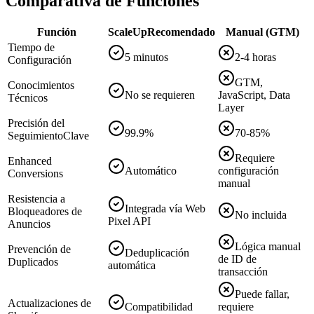
Comparativa de Funciones
Función
ScaleUp
Recomendado
Manual (GTM)
Tiempo de
5 minutos
2-4 horas
Configuración
GTM,
Conocimientos
No se requieren
JavaScript, Data
Técnicos
Layer
Precisión del
99.9%
70-85%
Seguimiento
Clave
Requiere
Enhanced
Automático
configuración
Conversions
manual
Resistencia a
Integrada vía Web
Bloqueadores de
No incluida
Pixel API
Anuncios
Lógica manual
Prevención de
Deduplicación
de ID de
Duplicados
automática
transacción
Puede fallar,
Actualizaciones de
Compatibilidad
requiere