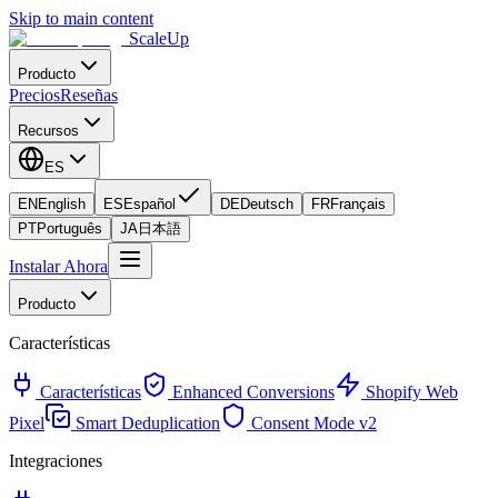
Skip to main content
ScaleUp
Producto
Precios
Reseñas
Recursos
ES
EN
English
ES
Español
DE
Deutsch
FR
Français
PT
Português
JA
日本語
Instalar Ahora
Producto
Características
Características
Enhanced Conversions
Shopify Web
Pixel
Smart Deduplication
Consent Mode v2
Integraciones