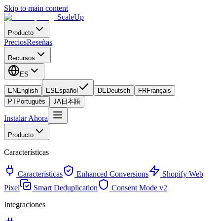
Skip to main content
ScaleUp
Producto
Precios
Reseñas
Recursos
ES
EN
English
ES
Español
DE
Deutsch
FR
Français
PT
Português
JA
日本語
Instalar Ahora
Producto
Características
Características
Enhanced Conversions
Shopify Web
Pixel
Smart Deduplication
Consent Mode v2
Integraciones