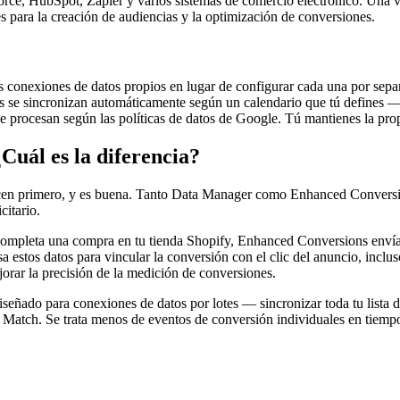
orce, HubSpot, Zapier y varios sistemas de comercio electrónico. Una 
 para la creación de audiencias y la optimización de conversiones.
las conexiones de datos propios en lugar de configurar cada una por sep
os se sincronizan automáticamente según un calendario que tú defines
se procesan según las políticas de datos de Google. Tú mantienes la pro
uál es la diferencia?
hacen primero, y es buena. Tanto Data Manager como Enhanced Conversi
citario.
mpleta una compra en tu tienda Shopify, Enhanced Conversions envía da
 estos datos para vincular la conversión con el clic del anuncio, inclu
rar la precisión de la medición de conversiones.
eñado para conexiones de datos por lotes — sincronizar toda tu lista d
atch. Se trata menos de eventos de conversión individuales en tiempo