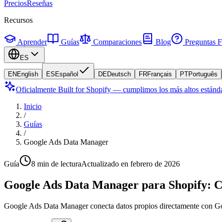
Precios
Reseñas
Recursos
Aprender
Guías
Comparaciones
Blog
Preguntas F
ES
EN
English
ES
Español
DE
Deutsch
FR
Français
PT
Português
Oficialmente Built for Shopify — cumplimos los más altos estánda
Inicio
/
Guías
/
Google Ads Data Manager
Guía
8 min de lectura
Actualizado en febrero de 2026
Google Ads Data Manager para Shopify: C
Google Ads Data Manager conecta datos propios directamente con Goo