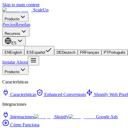
Skip to main content
ScaleUp
Producto
Precios
Reseñas
Recursos
ES
EN
English
ES
Español
DE
Deutsch
FR
Français
PT
Português
Instalar Ahora
Producto
Características
Características
Enhanced Conversions
Shopify Web Pixel
Integraciones
Integraciones
Shopify
Google Ads
Cómo Funciona