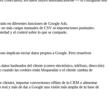
vez conectados, los datos fluyen automáticamente — lo configuras una
arado en diferentes funciones de Google Ads.
 — no más cargas manuales de CSV ni importaciones puntuales.
piedad y el control sobre lo que se comparte.
ons implican enviar datos propios a Google. Pero resuelven
tos hasheados del cliente (correo electrónico, teléfono, dirección)
so cuando las cookies están bloqueadas o el cliente cambia de
e clientes, importar conversiones offline de tu CRM o alimentar
 real y más de dar a Google una visión más amplia de tu base de