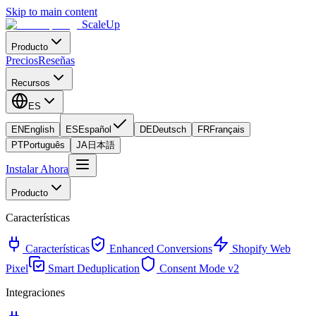
Skip to main content
ScaleUp
Producto
Precios
Reseñas
Recursos
ES
EN
English
ES
Español
DE
Deutsch
FR
Français
PT
Português
JA
日本語
Instalar Ahora
Producto
Características
Características
Enhanced Conversions
Shopify Web
Pixel
Smart Deduplication
Consent Mode v2
Integraciones