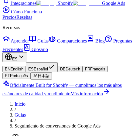
Integraciones
Shopify
Google Ads
Cómo Funciona
Precios
Reseñas
Recursos
Aprender
Guías
Comparaciones
Blog
Preguntas
Frecuentes
Glosario
ES
EN
English
ES
Español
DE
Deutsch
FR
Français
PT
Português
JA
日本語
Oficialmente Built for Shopify — cumplimos los más altos
estándares de calidad y rendimiento
Más información
Inicio
/
Guías
/
Seguimiento de conversiones de Google Ads