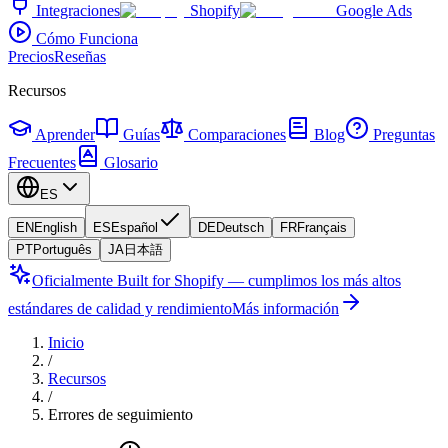
Integraciones
Shopify
Google Ads
Cómo Funciona
Precios
Reseñas
Recursos
Aprender
Guías
Comparaciones
Blog
Preguntas
Frecuentes
Glosario
ES
EN
English
ES
Español
DE
Deutsch
FR
Français
PT
Português
JA
日本語
Oficialmente Built for Shopify — cumplimos los más altos
estándares de calidad y rendimiento
Más información
Inicio
/
Recursos
/
Errores de seguimiento