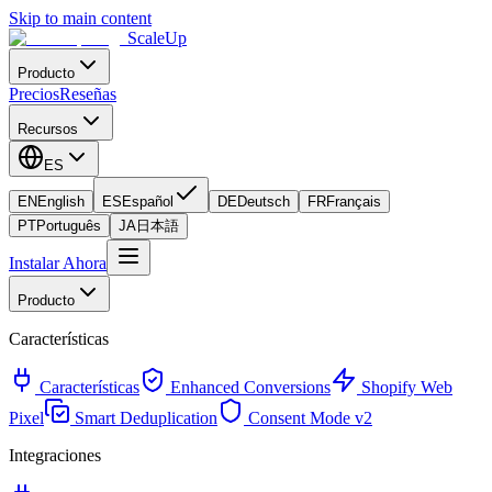
Skip to main content
ScaleUp
Producto
Precios
Reseñas
Recursos
ES
EN
English
ES
Español
DE
Deutsch
FR
Français
PT
Português
JA
日本語
Instalar Ahora
Producto
Características
Características
Enhanced Conversions
Shopify Web
Pixel
Smart Deduplication
Consent Mode v2
Integraciones