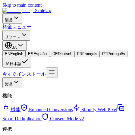
Skip to main content
ScaleUp
製品
料金
レビュー
リソース
JA
EN
English
ES
Español
DE
Deutsch
FR
Français
PT
Português
JA
日本語
今すぐインストール
製品
機能
機能
Enhanced Conversions
Shopify Web Pixel
Smart Deduplication
Consent Mode v2
連携