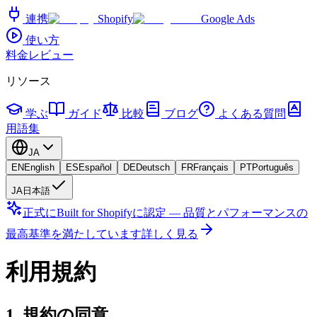
連携
Shopify
Google Ads
使い方
料金
レビュー
リソース
学ぶ
ガイド
比較
ブログ
よくある質問
用語集
JA
EN
English
ES
Español
DE
Deutsch
FR
Français
PT
Português
JA
日本語
正式にBuilt for Shopifyに認定 — 品質とパフォーマンスの
最高基準を満たしています
詳しく見る
利用規約
1. 規約の同意