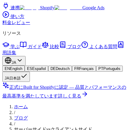
連携
Shopify
Google Ads
使い方
料金
レビュー
リソース
学ぶ
ガイド
比較
ブログ
よくある質問
用語集
JA
EN
English
ES
Español
DE
Deutsch
FR
Français
PT
Português
JA
日本語
正式にBuilt for Shopifyに認定 — 品質とパフォーマンスの
最高基準を満たしています
詳しく見る
ホーム
/
ブログ
/
サーバーサイドvsクライアントサイド