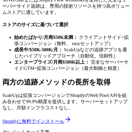
ーバーサイド追跡は、専用の技術リソースを持つ高ボリュー
ムストアに適しています。
ストアのサイズに基づいて選択
始めたばかり/月商$50K未満：
クライアントサイド+拡
張コンバージョン（無料、 easyセットアップ）
成長中/$50K-500K/月：
ScaleUpなどの追跡アプリを通
じたハイブリッドアプローチ（自動化、信頼性）
エンタープライズ/月商$500K以上：
完全なサーバーサ
イドGTM+拡張コンバージョン（最大制御と精度）
両方の追跡メソッドの長所を取得
ScaleUpは拡張コンバージョンでShopifyのWeb Pixel APIを組
み合わせて99.9%精度を提供します。サーバーセットアップ
なし、月額インフラコストなし。
Shopifyに無料でインストール