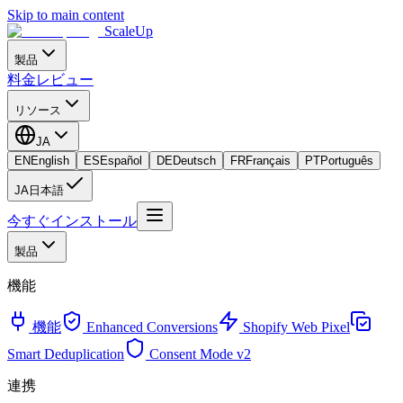
Skip to main content
ScaleUp
製品
料金
レビュー
リソース
JA
EN
English
ES
Español
DE
Deutsch
FR
Français
PT
Português
JA
日本語
今すぐインストール
製品
機能
機能
Enhanced Conversions
Shopify Web Pixel
Smart Deduplication
Consent Mode v2
連携