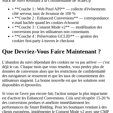
Stack de Suivi Résistant à la Confidentialité de ScaleUp
•
**Couche 1 : Web Pixel API** — collecte d'événements
côté serveur, taux de livraison de 100 %
•
**Couche 2 : Enhanced Conversions** — correspondance
e-mail hachée quand les cookies échouent
•
**Couche 3 : Consent Mode v2** — modélisation des
conversions pour les utilisateurs non consentants
•
**Couche 4 : Préservation GCLID** — gestion des
cookies first-party à travers le checkout
Que Devriez-Vous Faire Maintenant ?
L'abandon du suivi dépendant des cookies ne va pas arriver — c'est
déjà le cas. Chaque mois que vous retardez, vous perdez plus de
données de conversion alors que les restrictions de confidentialité
des navigateurs se resserrent et que les taux de consentement des
utilisateurs stagnent. La bonne nouvelle est que les solutions sont
disponibles et éprouvées.
Si vous ne l'avez pas encore fait, l'action unique la plus impactante
est d'activer les Enhanced Conversions. Cela seul récupère 15-20 %
des conversions perdues et améliore immédiatement les
performances du Smart Bidding. Pour les boutiques vendant à des
clients européens, implémenter le Consent Mode v2 avec une CMP