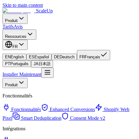
Skip to main content
ScaleUp
Produit
Tarifs
Avis
Ressources
FR
EN
English
ES
Español
DE
Deutsch
FR
Français
PT
Português
JA
日本語
Installer Maintenant
Produit
Fonctionnalités
Fonctionnalités
Enhanced Conversions
Shopify Web
Pixel
Smart Deduplication
Consent Mode v2
Intégrations