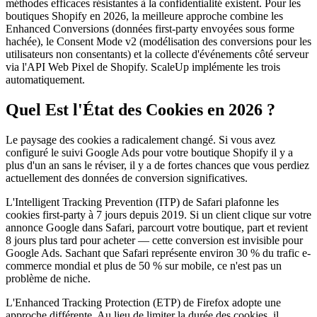
méthodes efficaces résistantes à la confidentialité existent. Pour les
boutiques Shopify en 2026, la meilleure approche combine les
Enhanced Conversions (données first-party envoyées sous forme
hachée), le Consent Mode v2 (modélisation des conversions pour les
utilisateurs non consentants) et la collecte d'événements côté serveur
via l'API Web Pixel de Shopify. ScaleUp implémente les trois
automatiquement.
Quel Est l'État des Cookies en 2026 ?
Le paysage des cookies a radicalement changé. Si vous avez
configuré le suivi Google Ads pour votre boutique Shopify il y a
plus d'un an sans le réviser, il y a de fortes chances que vous perdiez
actuellement des données de conversion significatives.
L'Intelligent Tracking Prevention (ITP) de Safari plafonne les
cookies first-party à 7 jours depuis 2019. Si un client clique sur votre
annonce Google dans Safari, parcourt votre boutique, part et revient
8 jours plus tard pour acheter — cette conversion est invisible pour
Google Ads. Sachant que Safari représente environ 30 % du trafic e-
commerce mondial et plus de 50 % sur mobile, ce n'est pas un
problème de niche.
L'Enhanced Tracking Protection (ETP) de Firefox adopte une
approche différente. Au lieu de limiter la durée des cookies, il