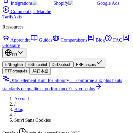
Intégrations
Shopify
Google Ads
Comment Ça Marche
Tarifs
Avis
Ressources
Apprendre
Guides
Comparaisons
Blog
FAQ
Glossaire
FR
EN
English
ES
Español
DE
Deutsch
FR
Français
PT
Português
JA
日本語
Officiellement Built for Shopify — conforme aux plus hauts
standards de qualité et performance
En savoir plus
Accueil
/
Blog
/
Suivi Sans Cookies