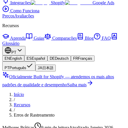
Integrações
Shopify
Google Ads
Como Funciona
Preços
Avaliações
Recursos
Aprenda
Guias
Comparações
Blog
FAQ
Glossário
PT
EN
English
ES
Español
DE
Deutsch
FR
Français
PT
Português
JA
日本語
Oficialmente Built for Shopify — atendemos os mais altos
padrões de qualidade e desempenho
Saiba mais
Início
/
Recursos
/
Erros de Rastreamento
Melhores Práticas
9 min de leitura
Atualizado Janeiro 2026