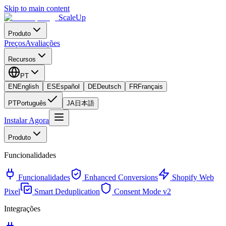
Skip to main content
ScaleUp
Produto
Preços
Avaliações
Recursos
PT
EN
English
ES
Español
DE
Deutsch
FR
Français
PT
Português
JA
日本語
Instalar Agora
Produto
Funcionalidades
Funcionalidades
Enhanced Conversions
Shopify Web
Pixel
Smart Deduplication
Consent Mode v2
Integrações