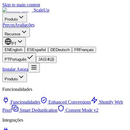
Skip to main content
ScaleUp
Produto
Preços
Avaliações
Recursos
PT
EN
English
ES
Español
DE
Deutsch
FR
Français
PT
Português
JA
日本語
Instalar Agora
Produto
Funcionalidades
Funcionalidades
Enhanced Conversions
Shopify Web
Pixel
Smart Deduplication
Consent Mode v2
Integrações