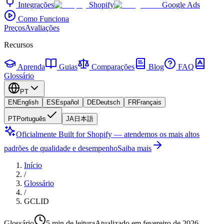
Integrações
Shopify
Google Ads
Como Funciona
Preços
Avaliações
Recursos
Aprenda
Guias
Comparações
Blog
FAQ
Glossário
PT
EN
English
ES
Español
DE
Deutsch
FR
Français
PT
Português
JA
日本語
Oficialmente Built for Shopify — atendemos os mais altos
padrões de qualidade e desempenho
Saiba mais
Início
/
Glossário
/
GCLID
Glossário
5 min de leitura
Atualizado em fevereiro de 2026