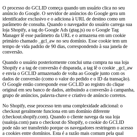
O processo do GCLID começa quando um usuário clica no seu
anúncio do Google. O servidor de anúncios do Google gera um
identificador exclusivo e o adiciona à URL de destino como um
parâmetro de consulta. Quando o navegador do usuário carrega sua
loja Shopify, a tag do Google Ads (gtag.js) ou o Google Tag
Manager lê esse parâmetro da URL e o armazena em um cookie
primário chamado _gcl_aw no seu domínio. Esse cookie tem um
tempo de vida padrão de 90 dias, correspondendo à sua janela de
conversão.
Quando o usuário posteriormente conclui uma compra na sua loja
Shopify e a tag de conversão é disparada, a tag lê o cookie _gcl_aw
e envia o GCLID armazenado de volta ao Google junto com os
dados de conversão (como o valor do pedido e o ID da transação).
O Google então corresponde esse GCLID ao registro do clique
original em seu banco de dados, atribuindo a conversão à campanha,
grupo de anúncios, palavra-chave e criativo de anúncio corretos.
No Shopify, esse processo tem uma complexidade adicional: o
checkout geralmente funciona em um domínio diferente
(checkout.shopify.com). Quando o cliente navega da sua loja
(sualoja.com) para o checkout do Shopify, o cookie do GCLID
pode não ser transferido porque os navegadores restringem o acesso
a cookies entre domínios. Esta é a razão mais comum pela qual