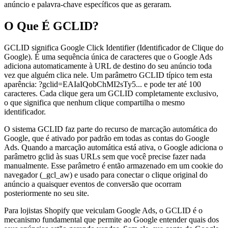
anúncio e palavra-chave específicos que as geraram.
O Que É GCLID?
GCLID significa Google Click Identifier (Identificador de Clique do
Google). É uma sequência única de caracteres que o Google Ads
adiciona automaticamente à URL de destino do seu anúncio toda
vez que alguém clica nele. Um parâmetro GCLID típico tem esta
aparência: ?gclid=EAIaIQobChMI2sTy5... e pode ter até 100
caracteres. Cada clique gera um GCLID completamente exclusivo,
o que significa que nenhum clique compartilha o mesmo
identificador.
O sistema GCLID faz parte do recurso de marcação automática do
Google, que é ativado por padrão em todas as contas do Google
Ads. Quando a marcação automática está ativa, o Google adiciona o
parâmetro gclid às suas URLs sem que você precise fazer nada
manualmente. Esse parâmetro é então armazenado em um cookie do
navegador (_gcl_aw) e usado para conectar o clique original do
anúncio a quaisquer eventos de conversão que ocorram
posteriormente no seu site.
Para lojistas Shopify que veiculam Google Ads, o GCLID é o
mecanismo fundamental que permite ao Google entender quais dos