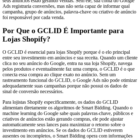
seus anúncios estão gerando vendas. Sem ele, sua conta do Google
Ads registraria conversões, mas não seria capaz de informar qual
campanha, grupo de anúncios, palavra-chave ou criativo de anúncio
foi responsável por cada venda.
Por Que o GCLID É Importante para
Lojas Shopify?
O GCLID é essencial para lojas Shopify porque é o elo principal
entre seu investimento em anúncios e sua receita. Quando um cliente
clica no seu anúncio do Google, entra na sua loja Shopify, navega
pelos produtos e eventualmente faz uma compra, o GCLID é o que
conecta essa compra ao clique exato no anúncio. Sem um
rastreamento funcional do GCLID, o Google Ads não pode otimizar
adequadamente suas campanhas porque não possui os dados de
sinal de conversão necessários.
Para lojistas Shopify especificamente, os dados do GCLID
alimentam diretamente os algoritmos de Smart Bidding. Quando o
machine learning do Google sabe quais palavras-chave, públicos e
criativos de anúncios estão gerando compras, ele pode ajustar
automaticamente seus lances para maximizar o retorno sobre o
investimento em anúncios. Se os dados do GCLID estiverem
ausentes ou incompletos, o Smart Bidding opera com informações