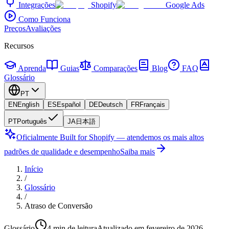
Integrações
Shopify
Google Ads
Como Funciona
Preços
Avaliações
Recursos
Aprenda
Guias
Comparações
Blog
FAQ
Glossário
PT
EN
English
ES
Español
DE
Deutsch
FR
Français
PT
Português
JA
日本語
Oficialmente Built for Shopify — atendemos os mais altos
padrões de qualidade e desempenho
Saiba mais
Início
/
Glossário
/
Atraso de Conversão
Glossário
4 min de leitura
Atualizado em fevereiro de 2026