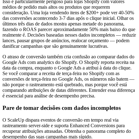
Isso é particularmente perigoso para lojas Shopify com valores
médios de pedido mais altos ou produtos que requerem
consideração. Uma loja vendendo itens de $200+ pode ver 40-50%
das conversões acontecendo 3-7 dias após o clique inicial. Olhar os
últimos três dias de dados mostra apenas metade do panorama,
fazendo o ROAS parecer aproximadamente 50% mais baixo do que
realmente é. Decisões baseadas nesses dados incompletos — reduzir
lances, pausar grupos de anúncios, realocar orçamento — podem
danificar campanhas que são genuinamente lucrativas.
O atraso de conversão também cria confusão ao comparar dados do
Google Ads com analytics do Shopify. O Shopify reporta receita na
data da compra, enquanto o Google Ads a atribui à data do clique.
Se você comparar a receita de terça-feira no Shopify com as
conversões de terça-feira no Google Ads, os números não batem —
não porque o rastreamento está quebrado, mas porque você está
comparando atribuições de datas diferentes. Entender essa diferença
é essencial para análise de desempenho precisa.
Pare de tomar decisões com dados incompletos
O ScaleUp dispara eventos de conversão em tempo real via
rastreamento server-side e suporta Enhanced Conversions para
recuperar atribuições atrasadas. Obtenha o panorama completo do
desempenho das suas campanhas mais rápido.