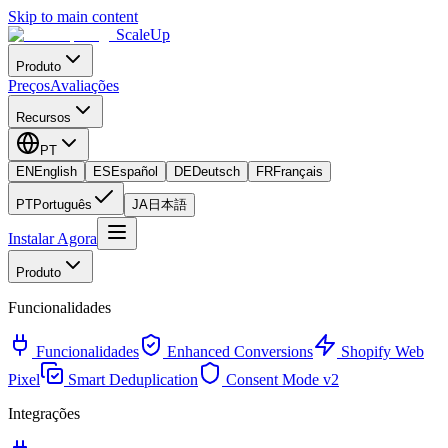
Skip to main content
ScaleUp
Produto
Preços
Avaliações
Recursos
PT
EN
English
ES
Español
DE
Deutsch
FR
Français
PT
Português
JA
日本語
Instalar Agora
Produto
Funcionalidades
Funcionalidades
Enhanced Conversions
Shopify Web
Pixel
Smart Deduplication
Consent Mode v2
Integrações