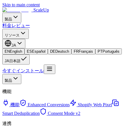
Skip to main content
ScaleUp
製品
料金
レビュー
リソース
JA
EN
English
ES
Español
DE
Deutsch
FR
Français
PT
Português
JA
日本語
今すぐインストール
製品
機能
機能
Enhanced Conversions
Shopify Web Pixel
Smart Deduplication
Consent Mode v2
連携