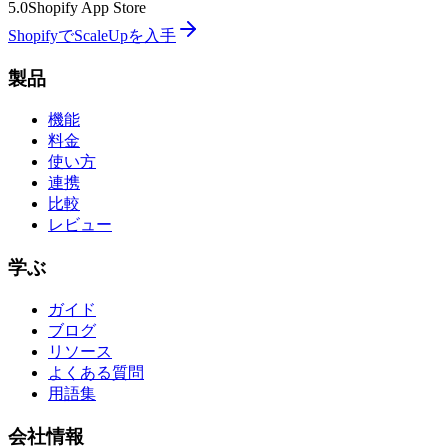
5.0
Shopify App Store
ShopifyでScaleUpを入手
製品
機能
料金
使い方
連携
比較
レビュー
学ぶ
ガイド
ブログ
リソース
よくある質問
用語集
会社情報