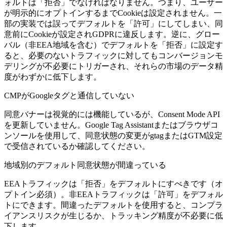
ォルトは「拒否」でなければなりません。つまり、ユーザー
が明示的にオプトインするまでCookieは設定されません。一
部の実装では誤ってデフォルトを「許可」にしてしまい、同
意前にCookieが設定されGDPRに違反します。逆に、グロー
バル（非EEA地域を含む）でデフォルトを「拒否」に設定す
ると、必要のないトラフィックに対してもコンバージョンモ
デリングが不必要にトリガーされ、それらの市場のデータ精
度がわずかに低下します。
CMPがGoogleタグと通信していない
同意バナーは視覚的には機能しているが、Consent Mode API
を更新していません。Google Tag Assistantまたはブラウザコ
ンソールを使用して、同意状態の変更がgtagまたはGTM設定
で受信されているか確認してください。
地域別のデフォルト同意状態が間違っている
EEAトラフィックは「拒否」をデフォルトにすべきです（オ
プトイン必須）。非EEAトラフィックは「許可」をデフォル
トにできます。間違ったデフォルトを使用すると、コンプラ
イアンスリスクが生じるか、トラッキング精度が不必要に低
下します。