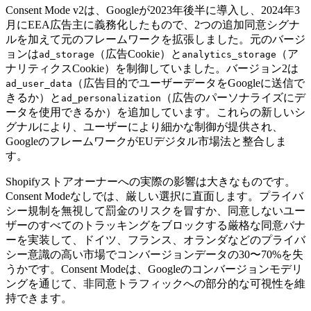
Consent Mode v2は、Googleが2023年後半に導入し、2024年3
月にEEA広告主に義務化したもので、2つの追加同意シグナ
ルを加えて元のフレームワークを拡張しました。元のバージ
ョンは
（広告Cookie）と
（ア
ad_storage
analytics_storage
ナリティクスCookie）を制御していました。バージョン2は
（広告目的でユーザーデータをGoogleに送信で
ad_user_data
きるか）と
（広告のパーソナライズにデ
ad_personalization
ータを使用できるか）を追加しています。これらの新しいシ
グナルにより、ユーザーにより細かな制御が提供され、
GoogleのフレームワークがEUデジタル市場法と整合しま
す。
Shopifyストアオーナーへの実際の影響は大きなものです。
Consent Modeなしでは、厳しい選択に直面します。プライバ
シー規制を無視して罰金のリスクを冒すか、同意しないユー
ザーのすべてのトラッキングをブロックする厳格な同意バナ
ーを実装して、ドイツ、フランス、オランダなどのプライバ
シー意識の高い市場でコンバージョンデータの30〜70%を失
うかです。Consent Modeは、Googleのコンバージョンモデリ
ングを通じて、非同意トラフィックへの部分的な可視性を維
持できます。