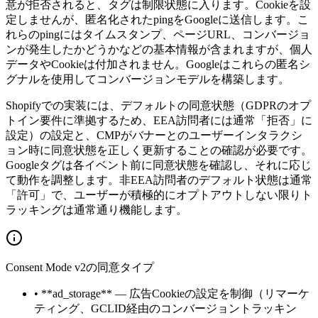
意が拒否されると、タグは制限状態に入ります。Cookieを設
定しませんが、匿名化されたpingをGoogleに送信します。こ
れらのpingにはタイムスタンプ、ページURL、コンバージョ
ンが発生したかどうかなどの基本情報が含まれますが、個人
データやCookieは付加されません。Googleはこれらの匿名シ
グナルを使用してコンバージョンモデルを構築します。
Shopifyでの実装には、デフォルトの同意状態（GDPRのオプ
トイン要件に準拠するため、EEA訪問者には通常「拒否」に
設定）の設定と、CMPがバナーとのユーザーインタラクシ
ョン時に同意状態を正しく更新することの確認が必要です。
Googleタグは各イベント前に同意状態を確認し、それに応じ
て動作を調整します。非EEA訪問者のデフォルト状態は通常
「許可」で、ユーザーが積極的にオプトアウトしない限りト
ラッキングは通常通り機能します。
Consent Mode v2の同意タイプ
•
**ad_storage** — 広告Cookieの設定を制御（リマーケ
ティング、GCLID経由のコンバージョントラッキン