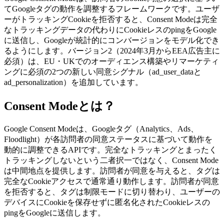
てGoogleタグの動作を調整するフレームワークです。ユーザ
ーがトラッキングCookieを拒否すると、Consent Modeは完全
なトラッキングデータの代わりにCookieレスのpingをGoogle
に送信し、Googleが統計的にコンバージョンをモデル化でき
るようにします。バージョン2（2024年3月からEEA広告主に
必須）は、EU・UKでのオーディエンス構築やリマーケティ
ングに必須の2つの新しい同意シグナル（ad_user_dataと
ad_personalization）を追加しています。
Consent Modeとは？
Google Consent Modeは、Googleタグ（Analytics、Ads、
Floodlight）が各訪問者の同意ステータスに基づいて動作を
動的に調整できるAPIです。完全なトラッキングとまったく
トラッキングしないという二者択一ではなく、Consent Mode
は中間地点を提供します。訪問者が同意を与えると、タグは
完全なCookieアクセスで通常通り動作します。訪問者が同意
を拒否すると、タグは制限モードに切り替わり、ユーザーの
デバイスにCookieを保存せずに匿名化されたCookieレスの
pingをGoogleに送信します。