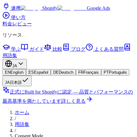
連携
Shopify
Google Ads
使い方
料金
レビュー
リソース
学ぶ
ガイド
比較
ブログ
よくある質問
用語集
JA
EN
English
ES
Español
DE
Deutsch
FR
Français
PT
Português
JA
日本語
正式にBuilt for Shopifyに認定 — 品質とパフォーマンスの
最高基準を満たしています
詳しく見る
ホーム
/
用語集
/
Consent Mode