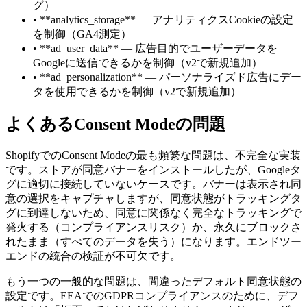
グ）
•
**analytics_storage** — アナリティクスCookieの設定
を制御（GA4測定）
•
**ad_user_data** — 広告目的でユーザーデータを
Googleに送信できるかを制御（v2で新規追加）
•
**ad_personalization** — パーソナライズド広告にデー
タを使用できるかを制御（v2で新規追加）
よくあるConsent Modeの問題
ShopifyでのConsent Modeの最も頻繁な問題は、不完全な実装
です。ストアが同意バナーをインストールしたが、Googleタ
グに適切に接続していないケースです。バナーは表示され同
意の選択をキャプチャしますが、同意状態がトラッキングタ
グに到達しないため、同意に関係なく完全なトラッキングで
発火する（コンプライアンスリスク）か、永久にブロックさ
れたまま（すべてのデータを失う）になります。エンドツー
エンドの統合の検証が不可欠です。
もう一つの一般的な問題は、間違ったデフォルト同意状態の
設定です。EEAでのGDPRコンプライアンスのために、デフ