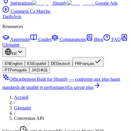
Intégrations
Shopify
Google Ads
Comment Ça Marche
Tarifs
Avis
Ressources
Apprendre
Guides
Comparaisons
Blog
FAQ
Glossaire
FR
EN
English
ES
Español
DE
Deutsch
FR
Français
PT
Português
JA
日本語
Officiellement Built for Shopify — conforme aux plus hauts
standards de qualité et performance
En savoir plus
Accueil
/
Glossaire
/
Conversion API