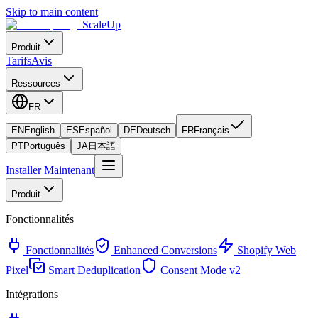
Skip to main content
ScaleUp
Produit
Tarifs
Avis
Ressources
FR
EN
English
ES
Español
DE
Deutsch
FR
Français
PT
Português
JA
日本語
Installer Maintenant
Produit
Fonctionnalités
Fonctionnalités
Enhanced Conversions
Shopify Web
Pixel
Smart Deduplication
Consent Mode v2
Intégrations