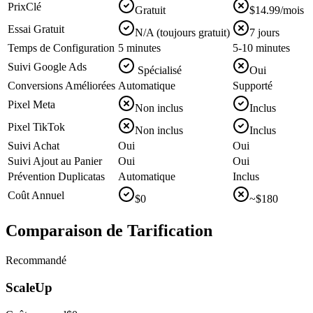
Prix
Clé
Gratuit
$14.99/mois
Essai Gratuit
N/A (toujours gratuit)
7 jours
Temps de Configuration
5 minutes
5-10 minutes
Suivi Google Ads
Spécialisé
Oui
Conversions Améliorées
Automatique
Supporté
Pixel Meta
Non inclus
Inclus
Pixel TikTok
Non inclus
Inclus
Suivi Achat
Oui
Oui
Suivi Ajout au Panier
Oui
Oui
Prévention Duplicatas
Automatique
Inclus
Coût Annuel
$0
~$180
Comparaison de Tarification
Recommandé
ScaleUp