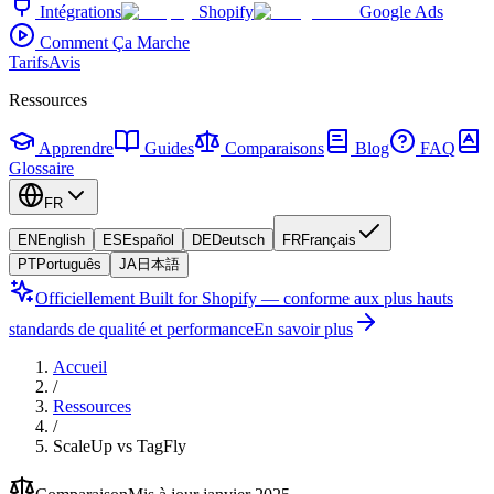
Intégrations
Shopify
Google Ads
Comment Ça Marche
Tarifs
Avis
Ressources
Apprendre
Guides
Comparaisons
Blog
FAQ
Glossaire
FR
EN
English
ES
Español
DE
Deutsch
FR
Français
PT
Português
JA
日本語
Officiellement Built for Shopify — conforme aux plus hauts
standards de qualité et performance
En savoir plus
Accueil
/
Ressources
/
ScaleUp vs TagFly