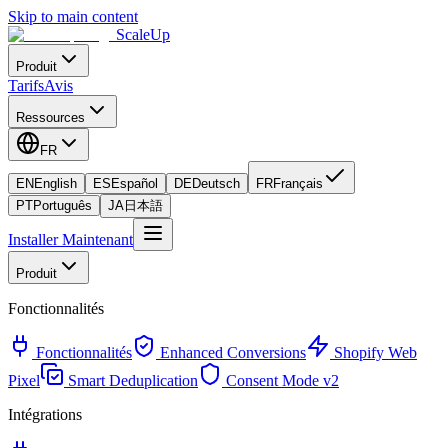
Skip to main content
ScaleUp
Produit
Tarifs
Avis
Ressources
FR
EN
English
ES
Español
DE
Deutsch
FR
Français
PT
Português
JA
日本語
Installer Maintenant
Produit
Fonctionnalités
Fonctionnalités
Enhanced Conversions
Shopify Web
Pixel
Smart Deduplication
Consent Mode v2
Intégrations