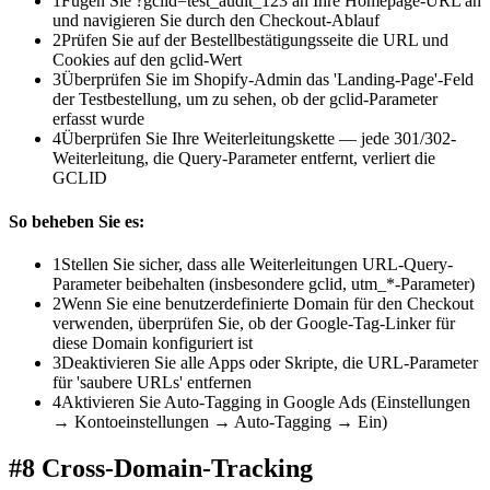
1
Fügen Sie ?gclid=test_audit_123 an Ihre Homepage-URL an
und navigieren Sie durch den Checkout-Ablauf
2
Prüfen Sie auf der Bestellbestätigungsseite die URL und
Cookies auf den gclid-Wert
3
Überprüfen Sie im Shopify-Admin das 'Landing-Page'-Feld
der Testbestellung, um zu sehen, ob der gclid-Parameter
erfasst wurde
4
Überprüfen Sie Ihre Weiterleitungskette — jede 301/302-
Weiterleitung, die Query-Parameter entfernt, verliert die
GCLID
So beheben Sie es:
1
Stellen Sie sicher, dass alle Weiterleitungen URL-Query-
Parameter beibehalten (insbesondere gclid, utm_*-Parameter)
2
Wenn Sie eine benutzerdefinierte Domain für den Checkout
verwenden, überprüfen Sie, ob der Google-Tag-Linker für
diese Domain konfiguriert ist
3
Deaktivieren Sie alle Apps oder Skripte, die URL-Parameter
für 'saubere URLs' entfernen
4
Aktivieren Sie Auto-Tagging in Google Ads (Einstellungen
→ Kontoeinstellungen → Auto-Tagging → Ein)
#8 Cross-Domain-Tracking