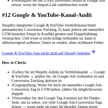
4
Verknüpfen Sie die GA4-Conversion-Aktion in Google Ads
erneut, wenn der Import-Link unterbrochen wurde
#12 Google & YouTube-Kanal-Audit
Shopifys integrierter Google & YouTube-Vertriebskanal bietet
automatisches Conversion-Tracking. Er kann jedoch mit manuellen
GTM-basierten Setups in Konflikt geraten und Doppelzählung
verursachen. Und wenn er nicht richtig verbunden ist, kann er
stillschweigend aufhören, Daten zu senden, ohne sichtbaren Fehler.
Google & YouTube-App trackt nicht auf Shopify beheben
How to Check:
1
Gehen Sie im Shopify-Admin zu Vertriebskanäle → Google
& YouTube → prüfen Sie, ob Google Ads verbunden ist und
Conversion-Tracking aktiviert ist
2
Gegenprüfung: Wenn Sie auch ein manuelles Google Ads-
Conversion-Tag in GTM haben, zählen Sie möglicherweise
doppelt
3
Verwenden Sie den Google Tag Assistant auf der Danke-
Seite, um zu sehen, wie viele Google Ads-Conversion-Tags
feuern — wenn mehr als eines für dieselbe Aktion feuert,