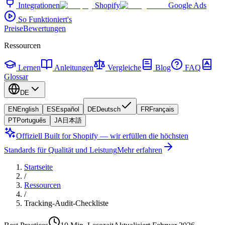
Integrationen
Shopify
Google Ads
So Funktioniert's
Preise
Bewertungen
Ressourcen
Lernen
Anleitungen
Vergleiche
Blog
FAQ
Glossar
DE
EN
English
ES
Español
DE
Deutsch
FR
Français
PT
Português
JA
日本語
Offiziell Built for Shopify — wir erfüllen die höchsten
Standards für Qualität und Leistung
Mehr erfahren
Startseite
/
Ressourcen
/
Tracking-Audit-Checkliste