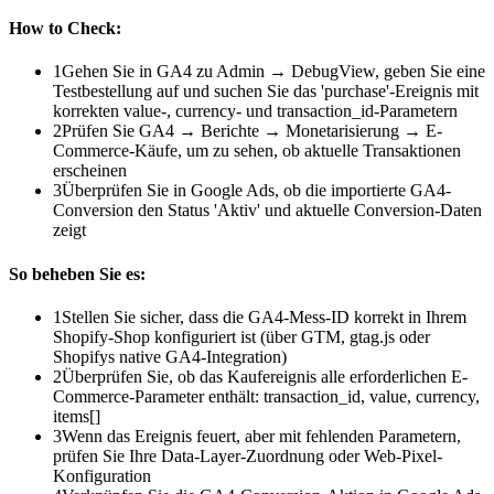
How to Check:
1
Gehen Sie in GA4 zu Admin → DebugView, geben Sie eine
Testbestellung auf und suchen Sie das 'purchase'-Ereignis mit
korrekten value-, currency- und transaction_id-Parametern
2
Prüfen Sie GA4 → Berichte → Monetarisierung → E-
Commerce-Käufe, um zu sehen, ob aktuelle Transaktionen
erscheinen
3
Überprüfen Sie in Google Ads, ob die importierte GA4-
Conversion den Status 'Aktiv' und aktuelle Conversion-Daten
zeigt
So beheben Sie es:
1
Stellen Sie sicher, dass die GA4-Mess-ID korrekt in Ihrem
Shopify-Shop konfiguriert ist (über GTM, gtag.js oder
Shopifys native GA4-Integration)
2
Überprüfen Sie, ob das Kaufereignis alle erforderlichen E-
Commerce-Parameter enthält: transaction_id, value, currency,
items[]
3
Wenn das Ereignis feuert, aber mit fehlenden Parametern,
prüfen Sie Ihre Data-Layer-Zuordnung oder Web-Pixel-
Konfiguration