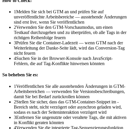
How to Check:
1
Melden Sie sich bei GTM an und prüfen Sie auf
unveröffentlichte Arbeitsbereiche — ausstehende Änderungen
sind erst live, wenn Sie veröffentlichen
2
Verwenden Sie den GTM-Vorschaumodus, um einen
Testkauf durchzugehen und zu überprüfen, ob alle Tags in der
richtigen Reihenfolge feuern
3
Prüfen Sie die Container-Ladezeit — wenn GTM nach der
Weiterleitung der Danke-Seite lädt, wird das Conversion-Tag
nicht feuern
4
Suchen Sie in der Browser-Konsole nach JavaScript-
Fehlern, die auf Tag-Konflikte hinweisen könnten
So beheben Sie es:
1
Veröffentlichen Sie alle ausstehenden Änderungen in GTM-
Arbeitsbereichen — verwenden Sie Versionsbeschreibungen,
damit Sie bei Bedarf zurückrollen können
2
Stellen Sie sicher, dass das GTM-Container-Snippet im -
Bereich steht, nicht verzögert oder asynchron geladen wird,
sodass es nach der Seiteninteraktion verzögert wird
3
Entfernen Sie ungenutzte oder veraltete Tags, die mit aktiven
in Konflikt geraten könnten
4
Verwenden Sie die integrierte Tag-Sequenzierungsfunktion