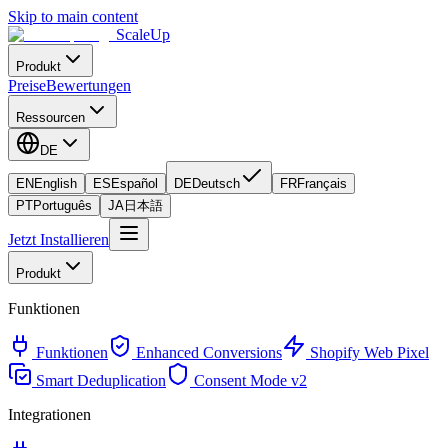
Skip to main content
ScaleUp
Produkt
Preise
Bewertungen
Ressourcen
DE
EN
English
ES
Español
DE
Deutsch
FR
Français
PT
Português
JA
日本語
Jetzt Installieren
Produkt
Funktionen
Funktionen
Enhanced Conversions
Shopify Web Pixel
Smart Deduplication
Consent Mode v2
Integrationen