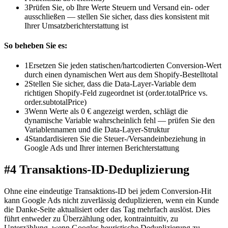
3
Prüfen Sie, ob Ihre Werte Steuern und Versand ein- oder
ausschließen — stellen Sie sicher, dass dies konsistent mit
Ihrer Umsatzberichterstattung ist
So beheben Sie es:
1
Ersetzen Sie jeden statischen/hartcodierten Conversion-Wert
durch einen dynamischen Wert aus dem Shopify-Bestelltotal
2
Stellen Sie sicher, dass die Data-Layer-Variable dem
richtigen Shopify-Feld zugeordnet ist (order.totalPrice vs.
order.subtotalPrice)
3
Wenn Werte als 0 € angezeigt werden, schlägt die
dynamische Variable wahrscheinlich fehl — prüfen Sie den
Variablennamen und die Data-Layer-Struktur
4
Standardisieren Sie die Steuer-/Versandeinbeziehung in
Google Ads und Ihrer internen Berichterstattung
#4 Transaktions-ID-Deduplizierung
Ohne eine eindeutige Transaktions-ID bei jedem Conversion-Hit
kann Google Ads nicht zuverlässig deduplizieren, wenn ein Kunde
die Danke-Seite aktualisiert oder das Tag mehrfach auslöst. Dies
führt entweder zu Überzählung oder, kontraintuitiv, zu
Unterzählung, wenn Googles heuristische Deduplizierung zu