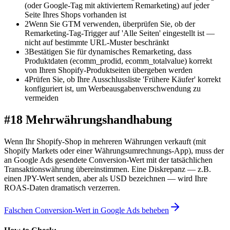
(oder Google-Tag mit aktiviertem Remarketing) auf jeder
Seite Ihres Shops vorhanden ist
2
Wenn Sie GTM verwenden, überprüfen Sie, ob der
Remarketing-Tag-Trigger auf 'Alle Seiten' eingestellt ist —
nicht auf bestimmte URL-Muster beschränkt
3
Bestätigen Sie für dynamisches Remarketing, dass
Produktdaten (ecomm_prodid, ecomm_totalvalue) korrekt
von Ihren Shopify-Produktseiten übergeben werden
4
Prüfen Sie, ob Ihre Ausschlussliste 'Frühere Käufer' korrekt
konfiguriert ist, um Werbeausgabenverschwendung zu
vermeiden
#18 Mehrwährungshandhabung
Wenn Ihr Shopify-Shop in mehreren Währungen verkauft (mit
Shopify Markets oder einer Währungsumrechnungs-App), muss der
an Google Ads gesendete Conversion-Wert mit der tatsächlichen
Transaktionswährung übereinstimmen. Eine Diskrepanz — z.B.
einen JPY-Wert senden, aber als USD bezeichnen — wird Ihre
ROAS-Daten dramatisch verzerren.
Falschen Conversion-Wert in Google Ads beheben