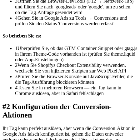
3
Öffnen Sie die Browser-DevTools (F12 → Netzwerk-Tab)
und filtern Sie nach 'googleads' oder 'google', um zu sehen,
ob die Tag-Anfrage gesendet wird
4
Gehen Sie in Google Ads zu Tools → Conversions und
prüfen Sie den Status 'Conversions werden erfasst'
So beheben Sie es:
1
Überprüfen Sie, ob das GTM-Container-Snippet oder gtag.js
in Ihrem Theme-Code vorhanden ist (prüfen Sie theme.liquid
oder App-Einstellungen)
2
Wenn Sie Shopifys Checkout Extensibility verwenden,
wechseln Sie von injizierten Skripten zur Web Pixel API
3
Prüfen Sie die Browser-Konsole auf JavaScript-Fehler, die
die Tag-Ausführung blockieren könnten
4
Testen Sie in mehreren Browsern — ein Tag kann in
Chrome auslösen, aber in Safari fehlschlagen
#2 Konfiguration der Conversion-
Aktionen
Ihr Tag kann perfekt auslösen, aber wenn die Conversion-Aktion in
Google Ads falsch konfiguriert ist, gehen die Daten entweder
verloren oder werden falsch gemeldet. Dies ist einer der am