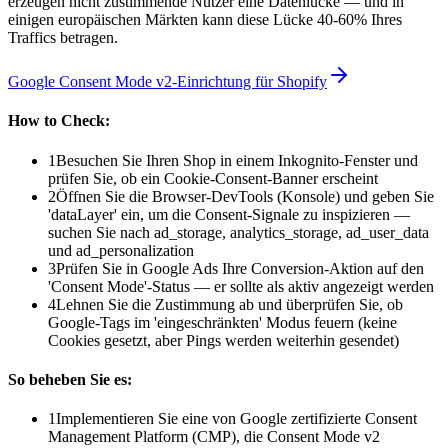
erzeugen nicht zustimmende Nutzer eine Datenlücke — und in
einigen europäischen Märkten kann diese Lücke 40-60% Ihres
Traffics betragen.
Google Consent Mode v2-Einrichtung für Shopify
How to Check:
1
Besuchen Sie Ihren Shop in einem Inkognito-Fenster und
prüfen Sie, ob ein Cookie-Consent-Banner erscheint
2
Öffnen Sie die Browser-DevTools (Konsole) und geben Sie
'dataLayer' ein, um die Consent-Signale zu inspizieren —
suchen Sie nach ad_storage, analytics_storage, ad_user_data
und ad_personalization
3
Prüfen Sie in Google Ads Ihre Conversion-Aktion auf den
'Consent Mode'-Status — er sollte als aktiv angezeigt werden
4
Lehnen Sie die Zustimmung ab und überprüfen Sie, ob
Google-Tags im 'eingeschränkten' Modus feuern (keine
Cookies gesetzt, aber Pings werden weiterhin gesendet)
So beheben Sie es:
1
Implementieren Sie eine von Google zertifizierte Consent
Management Platform (CMP), die Consent Mode v2