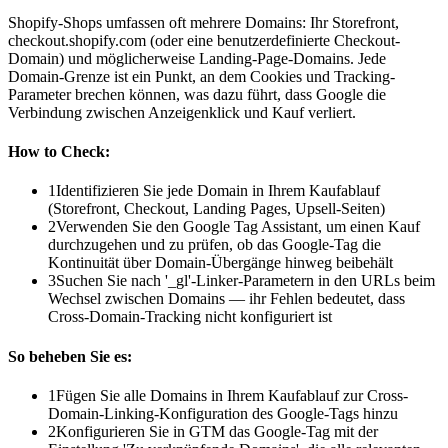
Shopify-Shops umfassen oft mehrere Domains: Ihr Storefront,
checkout.shopify.com (oder eine benutzerdefinierte Checkout-
Domain) und möglicherweise Landing-Page-Domains. Jede
Domain-Grenze ist ein Punkt, an dem Cookies und Tracking-
Parameter brechen können, was dazu führt, dass Google die
Verbindung zwischen Anzeigenklick und Kauf verliert.
How to Check:
1
Identifizieren Sie jede Domain in Ihrem Kaufablauf
(Storefront, Checkout, Landing Pages, Upsell-Seiten)
2
Verwenden Sie den Google Tag Assistant, um einen Kauf
durchzugehen und zu prüfen, ob das Google-Tag die
Kontinuität über Domain-Übergänge hinweg beibehält
3
Suchen Sie nach '_gl'-Linker-Parametern in den URLs beim
Wechsel zwischen Domains — ihr Fehlen bedeutet, dass
Cross-Domain-Tracking nicht konfiguriert ist
So beheben Sie es:
1
Fügen Sie alle Domains in Ihrem Kaufablauf zur Cross-
Domain-Linking-Konfiguration des Google-Tags hinzu
2
Konfigurieren Sie in GTM das Google-Tag mit der