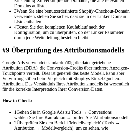
Einstellung 'Zu verknüpfende Domains', die alle relevanten
Domains auflistet
3
Wenn Sie eine benutzerdefinierte Shopify-Checkout-Domain
verwenden, stellen Sie sicher, dass sie in der Linker-Domain-
Liste enthalten ist
4
Testen Sie den kompletten Kaufablauf nach der
Konfiguration, um zu überprüfen, ob der Linker-Parameter
durch jede Weiterleitung bestehen bleibt
#9 Überprüfung des Attributionsmodells
Google Ads verwendet standardmäßig die datengetriebene
Attribution (DDA), die Conversion-Credits über mehrere Anzeigen-
Touchpoints verteilt. Dies ist generell das beste Modell, kann aber
Verwirrung stiften beim Vergleich mit Shopifys Einzel-Quellen-
Attribution. Das Verständnis Ihres Attributionsmodells ist wesentlich
für die korrekte Interpretation Ihrer Conversion-Daten.
How to Check:
1
Gehen Sie in Google Ads zu Tools → Conversions →
wählen Sie Ihre Kaufaktion → prüfen Sie 'Attributionsmodell'
2
Überprüfen Sie den Bericht 'Modellvergleich' (Tools →
Attribution → Modellvergleich), um zu sehen, wie