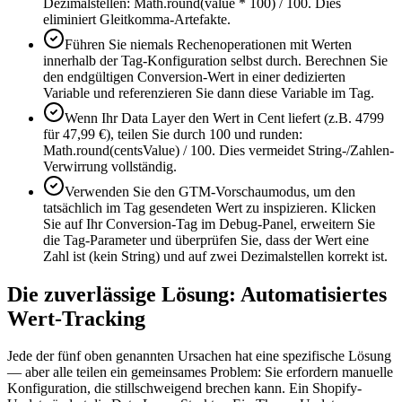
Dezimalstellen: Math.round(value * 100) / 100. Dies
eliminiert Gleitkomma-Artefakte.
Führen Sie niemals Rechenoperationen mit Werten
innerhalb der Tag-Konfiguration selbst durch. Berechnen Sie
den endgültigen Conversion-Wert in einer dedizierten
Variable und referenzieren Sie dann diese Variable im Tag.
Wenn Ihr Data Layer den Wert in Cent liefert (z.B. 4799
für 47,99 €), teilen Sie durch 100 und runden:
Math.round(centsValue) / 100. Dies vermeidet String-/Zahlen-
Verwirrung vollständig.
Verwenden Sie den GTM-Vorschaumodus, um den
tatsächlich im Tag gesendeten Wert zu inspizieren. Klicken
Sie auf Ihr Conversion-Tag im Debug-Panel, erweitern Sie
die Tag-Parameter und überprüfen Sie, dass der Wert eine
Zahl ist (kein String) und auf zwei Dezimalstellen korrekt ist.
Die zuverlässige Lösung: Automatisiertes
Wert-Tracking
Jede der fünf oben genannten Ursachen hat eine spezifische Lösung
— aber alle teilen ein gemeinsames Problem: Sie erfordern manuelle
Konfiguration, die stillschweigend brechen kann. Ein Shopify-