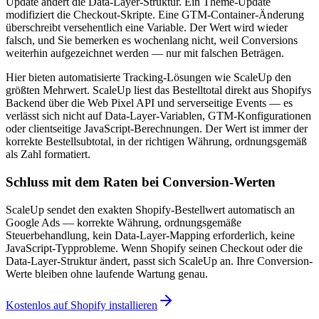
Update ändert die Data-Layer-Struktur. Ein Theme-Update
modifiziert die Checkout-Skripte. Eine GTM-Container-Änderung
überschreibt versehentlich eine Variable. Der Wert wird wieder
falsch, und Sie bemerken es wochenlang nicht, weil Conversions
weiterhin aufgezeichnet werden — nur mit falschen Beträgen.
Hier bieten automatisierte Tracking-Lösungen wie ScaleUp den
größten Mehrwert. ScaleUp liest das Bestelltotal direkt aus Shopifys
Backend über die Web Pixel API und serverseitige Events — es
verlässt sich nicht auf Data-Layer-Variablen, GTM-Konfigurationen
oder clientseitige JavaScript-Berechnungen. Der Wert ist immer der
korrekte Bestellsubtotal, in der richtigen Währung, ordnungsgemäß
als Zahl formatiert.
Schluss mit dem Raten bei Conversion-Werten
ScaleUp sendet den exakten Shopify-Bestellwert automatisch an
Google Ads — korrekte Währung, ordnungsgemäße
Steuerbehandlung, kein Data-Layer-Mapping erforderlich, keine
JavaScript-Typprobleme. Wenn Shopify seinen Checkout oder die
Data-Layer-Struktur ändert, passt sich ScaleUp an. Ihre Conversion-
Werte bleiben ohne laufende Wartung genau.
Kostenlos auf Shopify installieren