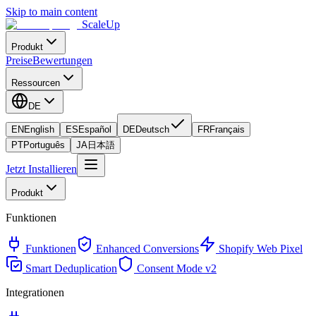
Skip to main content
ScaleUp
Produkt
Preise
Bewertungen
Ressourcen
DE
EN
English
ES
Español
DE
Deutsch
FR
Français
PT
Português
JA
日本語
Jetzt Installieren
Produkt
Funktionen
Funktionen
Enhanced Conversions
Shopify Web Pixel
Smart Deduplication
Consent Mode v2
Integrationen