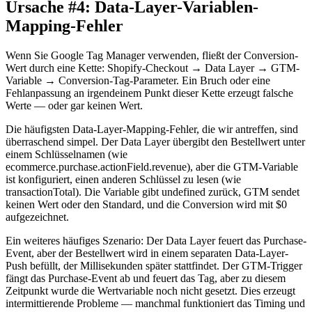
Ursache #4: Data-Layer-Variablen-
Mapping-Fehler
Wenn Sie Google Tag Manager verwenden, fließt der Conversion-
Wert durch eine Kette: Shopify-Checkout → Data Layer → GTM-
Variable → Conversion-Tag-Parameter. Ein Bruch oder eine
Fehlanpassung an irgendeinem Punkt dieser Kette erzeugt falsche
Werte — oder gar keinen Wert.
Die häufigsten Data-Layer-Mapping-Fehler, die wir antreffen, sind
überraschend simpel. Der Data Layer übergibt den Bestellwert unter
einem Schlüsselnamen (wie
ecommerce.purchase.actionField.revenue), aber die GTM-Variable
ist konfiguriert, einen anderen Schlüssel zu lesen (wie
transactionTotal). Die Variable gibt undefined zurück, GTM sendet
keinen Wert oder den Standard, und die Conversion wird mit $0
aufgezeichnet.
Ein weiteres häufiges Szenario: Der Data Layer feuert das Purchase-
Event, aber der Bestellwert wird in einem separaten Data-Layer-
Push befüllt, der Millisekunden später stattfindet. Der GTM-Trigger
fängt das Purchase-Event ab und feuert das Tag, aber zu diesem
Zeitpunkt wurde die Wertvariable noch nicht gesetzt. Dies erzeugt
intermittierende Probleme — manchmal funktioniert das Timing und