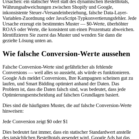
Ursachen: ein statischer Wert statt des dynamischen Bestelltotals,
Währungsabweichungen zwischen Shopify und Google,
inkonsistente Steuer-/Versandeinbeziehung, falsche Data-Layer-
Variablen-Zuordnung oder JavaScript-Typkonvertierungsfehler. Jede
Ursache erzeugt ein bestimmtes Muster — $0-Werte, überhöhter
ROAS oder Werte, die konsistent um einen Prozentsatz abweichen.
Identifizieren Sie zuerst das Muster und wenden Sie dann die
gezielte Lösung unten an.
Wie falsche Conversion-Werte aussehen
Falsche Conversion-Werte sind gefährlicher als fehlende
Conversions — weil alles so aussieht, als würde es funktionieren.
Google Ads meldet Conversions, Ihre Kampagnen scheinen gut zu
laufen, und Smart Bidding optimiert anhand der Daten. Das
Problem ist, dass die Daten falsch sind, was bedeutet, dass jede
Optimierungsentscheidung auf falschen Grundlagen basiert.
Dies sind die häufigsten Muster, die auf falsche Conversion-Werte
hinweisen:
Jede Conversion zeigt $0 oder $1
Dies bedeutet fast immer, dass ein statischer Standardwert anstelle
des tatsächlichen Bestelltotals gesendet wird. Google Ads hat das