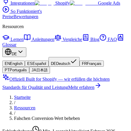
Integrationen
Shopify
Google Ads
So Funktioniert's
Preise
Bewertungen
Ressourcen
Lernen
Anleitungen
Vergleiche
Blog
FAQ
Glossar
DE
EN
English
ES
Español
DE
Deutsch
FR
Français
PT
Português
JA
日本語
Offiziell Built for Shopify — wir erfüllen die höchsten
Standards für Qualität und Leistung
Mehr erfahren
Startseite
/
Ressourcen
/
Falschen Conversion-Wert beheben