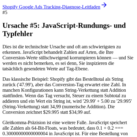
Shopify Google Ads Tracking-Diagnose-Leitfaden
#
5
Ursache #5: JavaScript-Rundungs- und
Typfehler
Dies ist die technischste Ursache und oft am schwierigsten zu
erkennen. JavaScript behandelt Zahlen auf Arten, die Ihre
Conversion-Werte stillschweigend korrumpieren können — und Sie
werden es nicht bemerken, es sei denn, Sie inspizieren die
tatsächlich gesendeten Werte auf Tag-Ebene.
Das klassische Beispiel: Shopify gibt das Bestelltotal als String
zurück ('47.99'), aber das Conversion-Tag erwartet eine Zahl. In
manchen Konfigurationen kann String-Verkettung statt Addition
stattfinden. Wenn das Tag versucht, Steuer zu einem Subtotal zu
addieren und ein Wert ein String ist, wird '29.99' + 5.00 zu '29.995'
(String-Verkettung) statt 34,99 (numerische Addition). Die
Conversion zeichnet $29.995 statt $34,99 auf.
Gleitkomma-Präzision ist eine weitere Falle. JavaScript speichert
alle Zahlen als 64-Bit-Floats, was bedeutet, dass 0.1 + 0.2 ===
0.30000000000000004 in JavaScript ist. Für eine Bestellung von