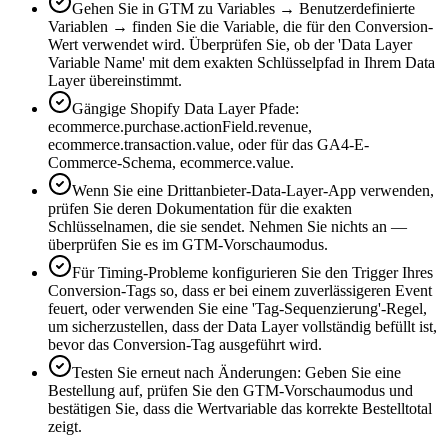
Gehen Sie in GTM zu Variables → Benutzerdefinierte
Variablen → finden Sie die Variable, die für den Conversion-
Wert verwendet wird. Überprüfen Sie, ob der 'Data Layer
Variable Name' mit dem exakten Schlüsselpfad in Ihrem Data
Layer übereinstimmt.
Gängige Shopify Data Layer Pfade:
ecommerce.purchase.actionField.revenue,
ecommerce.transaction.value, oder für das GA4-E-
Commerce-Schema, ecommerce.value.
Wenn Sie eine Drittanbieter-Data-Layer-App verwenden,
prüfen Sie deren Dokumentation für die exakten
Schlüsselnamen, die sie sendet. Nehmen Sie nichts an —
überprüfen Sie es im GTM-Vorschaumodus.
Für Timing-Probleme konfigurieren Sie den Trigger Ihres
Conversion-Tags so, dass er bei einem zuverlässigeren Event
feuert, oder verwenden Sie eine 'Tag-Sequenzierung'-Regel,
um sicherzustellen, dass der Data Layer vollständig befüllt ist,
bevor das Conversion-Tag ausgeführt wird.
Testen Sie erneut nach Änderungen: Geben Sie eine
Bestellung auf, prüfen Sie den GTM-Vorschaumodus und
bestätigen Sie, dass die Wertvariable das korrekte Bestelltotal
zeigt.